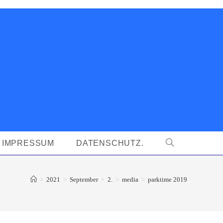
IMPRESSUM
DATENSCHUTZ.
WEBSITE-
SUCHE
>
2021
>
September
>
2.
>
media
>
parktime 2019
UMSCHALTEN